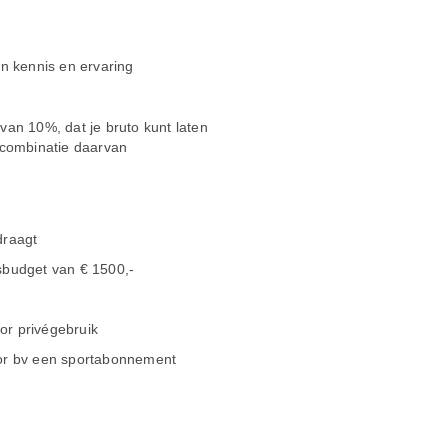
an kennis en ervaring
van 10%, dat je bruto kunt laten
 combinatie daarvan
draagt
sbudget van € 1500,-
oor privégebruik
oor bv een sportabonnement