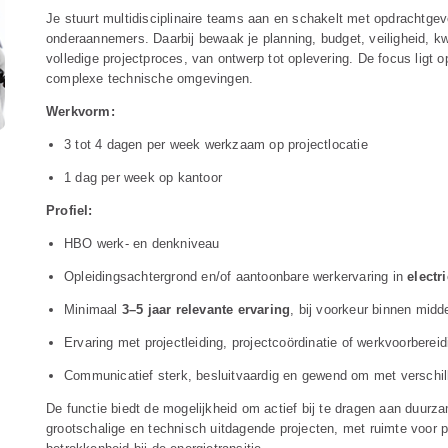
Je stuurt multidisciplinaire teams aan en schakelt met opdrachtgev
onderaannemers. Daarbij bewaak je planning, budget, veiligheid, kw
volledige projectproces, van ontwerp tot oplevering. De focus ligt op
complexe technische omgevingen.
Werkvorm:
3 tot 4 dagen per week werkzaam op projectlocatie
1 dag per week op kantoor
Profiel:
HBO werk- en denkniveau
Opleidingsachtergrond en/of aantoonbare werkervaring in
electr
Minimaal
3–5 jaar relevante ervaring
, bij voorkeur binnen mid
Ervaring met projectleiding, projectcoördinatie of werkvoorbereid
Communicatief sterk, besluitvaardig en gewend om met verschi
De functie biedt de mogelijkheid om actief bij te dragen aan duur
grootschalige en technisch uitdagende projecten, met ruimte voor p