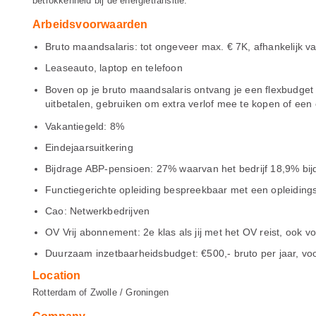
betrokkenheid bij de energietransitie.
Arbeidsvoorwaarden
Bruto maandsalaris: tot ongeveer max. € 7K, afhankelijk v
Leaseauto, laptop en telefoon
Boven op je bruto maandsalaris ontvang je een flexbudget 
uitbetalen, gebruiken om extra verlof mee te kopen of een
Vakantiegeld: 8%
Eindejaarsuitkering
Bijdrage ABP-pensioen: 27% waarvan het bedrijf 18,9% bij
Functiegerichte opleiding bespreekbaar met een opleiding
Cao: Netwerkbedrijven
OV Vrij abonnement: 2e klas als jij met het OV reist, ook v
Duurzaam inzetbaarheidsbudget: €500,- bruto per jaar, v
Location
Rotterdam of Zwolle / Groningen