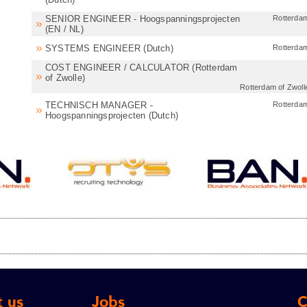
SENIOR ENGINEER - Hoogspanningsprojecten
Rotterda
(EN / NL)
SYSTEMS ENGINEER (Dutch)
Rotterda
COST ENGINEER / CALCULATOR (Rotterdam
of Zwolle)
Rotterdam of Zwoll
TECHNISCH MANAGER -
Rotterda
Hoogspanningsprojecten (Dutch)
 us
Jobs
C