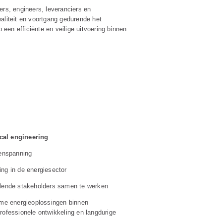
ers, engineers, leveranciers en
aliteit en voortgang gedurende het
 een efficiënte en veilige uitvoering binnen
ical engineering
denspanning
ing in de energiesector
llende stakeholders samen te werken
zame energieoplossingen binnen
rofessionele ontwikkeling en langdurige