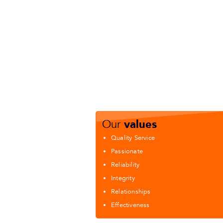
values
Our
Quality Service
Passionate
Reliability
Integrity
Relationships
Effectiveness