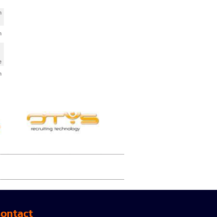
m
m
e
m
ontact